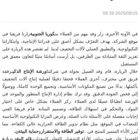
2025/08/15 09:39
في الآونة الأخيرة، زار وفد مهم من العملاء من
كوريا الجنوبية
زارنا فريقنا في
موقع الشركة، بهدف التعرّف بشكل أعمق على قدراتنا الإنتاجية، وابتكاراتنا
التكنولوجية، والتطبيق العملي لآلات التجفيف لدينا. لم تقتصر هذه الزيارة على
تعزيز الثقة المتبادلة بين الطرفين، بل أرست أساسًا متينًا لتعاون معمق في
المستقبل.
خلال الزيارة، قام وفد العميل بجولة في شركتنا
ورشة الإنتاج الذكي
برفقة
فريق فني محترف، أجرى العملاء فحصًا دقيقًا لعملية إنتاج آلات التجفيف
بأكملها، بدءًا من تصنيع المكونات الأساسية، وتجميع الوحدة كاملةً، ووصولًا
إلى فحص الجودة الدقيق. وقد ترك نظام إدارة الإنتاج المتطور والموحد في
الورشة انطباعًا عميقًا لدى العملاء. ركز العملاء بشكل خاص على اختيار
المواد، والتحكم في استهلاك الطاقة، وتصميم المتانة. قدّم فريقنا الفني
إجابات مفصلة على الأسئلة ذات الصلة، وعرض المزايا التكنولوجية الأساسية
للمعدات في الموقع، مثل نظام تدوير الطاقة الحرارية عالي الكفاءة، مما
يُبرز الأداء المتميز للمنتج في...
توفير الطاقة والاستقرار
و
حماية البيئة
ن.
للحصول على فهم مباشر للأداء التشغيلي الفعلي للمعدات،
قام الوفد بزيارة