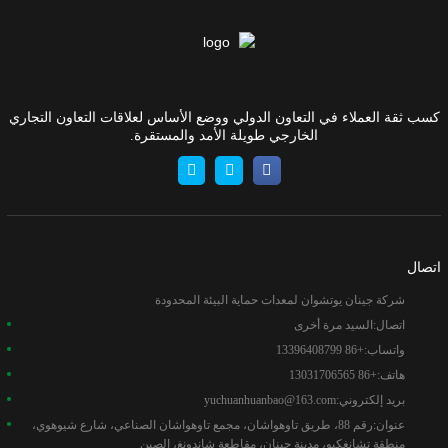
كسب ثقة العملاء في التعاون الدولي ووضع الأساس لعلاقات التعاون التجاري
الخارجي طويلة الأمد والمستقرة.
اتصال
شركة جينان يوتشوان لمعدات حماية البيئة المحدودة
اتصال:
السيد مرة أخرى
واتساب:
+86 13396408799
هاتف:
+86 13031706565
بريد إلكتروني:
yuchuanhuanbao@163.com
عنوان:
رقم 88، ​​طريق تاوهواشان، مجمع تاوهواشان الصناعي، شارع شيوهوي،
منطقة تشانغكيو، مدينة جينان، مقاطعة شاندونغ، الصين