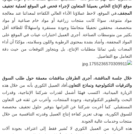
موقع الإنتاج الخاص بعميلنا المتعاون لإجراء فحص في الموقع لعملية تجفيف
المجفف.
في الموقع، لاحظ عملاؤنا الأداء العالي الكفاءة لمعداتنا عند معالجة
مواد متنوعة، سواءً كانت منتجات زراعية أو مواد خام صناعية أو مواد
متخصصة، محققين تجفيفًا متجانسًا وجودة مستقرة واستهلاكًا للطاقة أقل
بكثير من متوسطات الصناعة. أجرى العميل اختبارات عينات في الموقع على
المواد المجففة، وأشاد بشدة بمحتوى الرطوبة واللون وسلامته، مؤكدًا أن أداء
المعدات يلبي تمامًا متطلبات الإنتاج، بل ويتجاوز التوقعات من حيث دقة
التعامل مع التفاصيل.
خلال جلسة المناقشة، أجرى الطرفان مناقشات معمقة حول طلب السوق
والترقيات التكنولوجية ونماذج التعاون.
أفاد العميل الكوري بأنه من خلال هذه
الزيارة الميدانية، اكتسب فهمًا أشمل لقدرات شركتنا الإنتاجية، وقدرات
البحث والتطوير التكنولوجية، وجودة المنتجات، وأعرب عن ثقته في التعاون
المستقبلي. كما أعربت شركتنا عن التزامها بتوفير حلول تجفيف مخصصة
للسوق الكورية، بهدف تعزيز كفاءة إنتاج العميل وقدرته التنافسية من خلال
منتجات وخدمات عالية الجودة.
هذه الزيارة من العميل الكوري لا تُشير فقط إلى اعتراف بجودة آلات