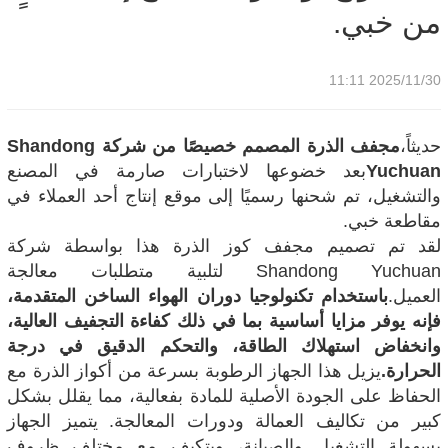
من خبي.
2025/11/30 11:11
حديثاً،
مجفف الذرة المصمم خصيصًا من شركة Shandong
Yuchuan
بعد خضوعها لاختبارات صارمة في المصنع
والتشغيل، تم شحنها رسميًا إلى موقع إنتاج أحد العملاء في
مقاطعة خبي.
لقد تم تصميم مجفف كوز الذرة هذا بواسطة شركة
Shandong Yuchuan لتلبية متطلبات معالجة
العميل.
باستخدام تكنولوجيا دوران الهواء الساخن المتقدمة،
فإنه يوفر مزايا أساسية بما في ذلك كفاءة التجفيف العالية،
وانخفاض استهلاك الطاقة، والتحكم الدقيق في درجة
الحرارة.
يزيل هذا الجهاز الرطوبة بسرعة من أكواز الذرة مع
الحفاظ على الجودة الأصلية للمادة بفعالية، مما يقلل بشكل
كبير من تكاليف العمالة ودورات المعالجة. يتميز الجهاز
بسهولة التشغيل والصيانة، ويتكيف مع مختلف ظروف