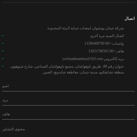
اتصال
شركة جينان يوتشوان لمعدات حماية البيئة المحدودة
اتصال:
السيد مرة أخرى
واتساب:
+86 13396408799
هاتف:
+86 13031706565
بريد إلكتروني:
yuchuanhuanbao@163.com
عنوان:
رقم 88، ​​طريق تاوهواشان، مجمع تاوهواشان الصناعي، شارع شيوهوي،
منطقة تشانغكيو، مدينة جينان، مقاطعة شاندونغ، الصين
اسم
بريد
هاتف
محتوى التشاور