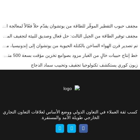
مجفف حبوب التقطير الموفّر للطاقة من يوتشوان يقدّم حلاً فعّالاً لمعالجة المواد عالية الرطوبة
مجفف توفير الطاقة من الجيل الثالث: حل فعال وصديق للبيئة لتجفيف المواد عالية الرطوبة
تم تصدير فرن الهواء الساخن بالكتلة الحيوية من يوتشوان إلى إندونيسيا، مما يوفر إمدادًا حراريًا فعالًا ومستقرًا لأنظمة التجفيف
خط إنتاج حبيبات خالٍ من الغبار مزود بصوامع تخزين مؤقت بسعة 500 متر مكعب لضمان تشغيل مستقر وفعّال
زبون كوري يستكشف تكنولوجيا تجفيف وتحبيب سماد الدجاج
كسب ثقة العملاء في التعاون الدولي ووضع الأساس لعلاقات التعاون التجاري
الخارجي طويلة الأمد والمستقرة.