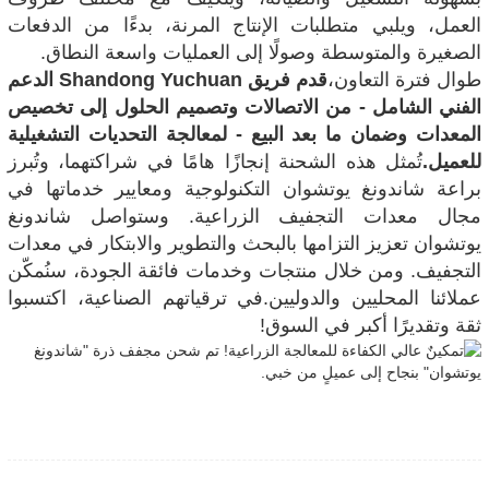
العمل، ويلبي متطلبات الإنتاج المرنة، بدءًا من الدفعات
الصغيرة والمتوسطة وصولًا إلى العمليات واسعة النطاق.
طوال فترة التعاون،
قدم فريق Shandong Yuchuan الدعم
الفني الشامل - من الاتصالات وتصميم الحلول إلى تخصيص
المعدات وضمان ما بعد البيع - لمعالجة التحديات التشغيلية
للعميل.
تُمثل هذه الشحنة إنجازًا هامًا في شراكتهما، وتُبرز
براعة شاندونغ يوتشوان التكنولوجية ومعايير خدماتها في
مجال معدات التجفيف الزراعية. وستواصل شاندونغ
يوتشوان تعزيز التزامها بالبحث والتطوير والابتكار في معدات
التجفيف. ومن خلال منتجات وخدمات فائقة الجودة، سنُمكّن
عملائنا المحليين والدوليين.
في ترقياتهم الصناعية، اكتسبوا
ثقة وتقديرًا أكبر في السوق!