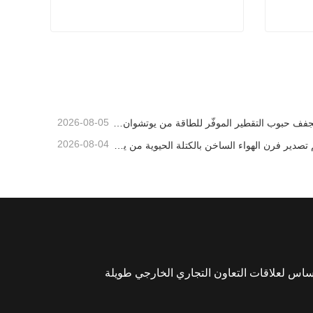
 الثقيلة
خط حبيبات القش
اتصل الآن
2026-08-05
مجفف حبوب التقطير الموفّر للطاقة من يوتشوان يقدّم حلاً فعّالاً لمعالجة المواد عالية الرطوبة
2026-08-04
تم تصدير فرن الهواء الساخن بالكتلة الحيوية من يوتشوان إلى إندونيسيا، مما يوفر إمدادًا حراريًا فعالًا ومستقرًا لأنظمة التجفيف
ساس لعلاقات التعاون التجاري الخارجي طويلة