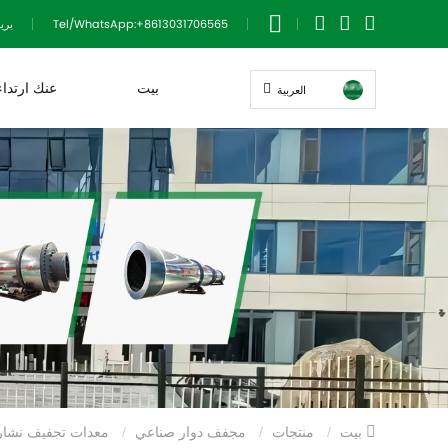
Tel/WhatsApp:+8613031706565
بريد:uanbao@163.com
بيت
عنك ارتداء
العربية
بيت
منتجات
مجفف دوار صناعي
معدات تجفيف نشارة الكتلة الحيوية