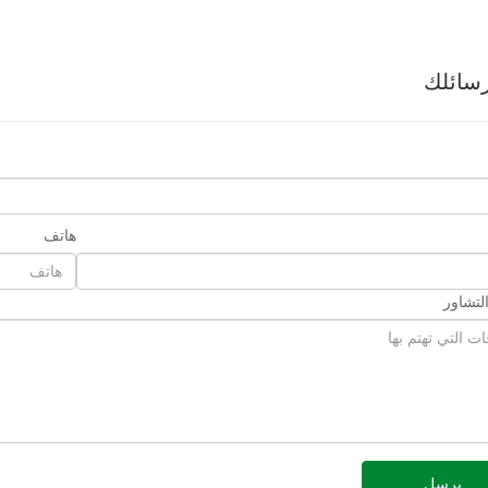
سائلك
هاتف
لتشاور
يرسل