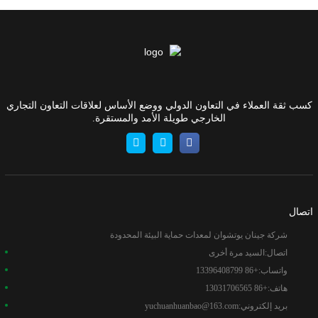
كسب ثقة العملاء في التعاون الدولي ووضع الأساس لعلاقات التعاون التجاري
الخارجي طويلة الأمد والمستقرة.
اتصال
شركة جينان يوتشوان لمعدات حماية البيئة المحدودة
اتصال:
السيد مرة أخرى
واتساب:
+86 13396408799
هاتف:
+86 13031706565
بريد إلكتروني:
yuchuanhuanbao@163.com