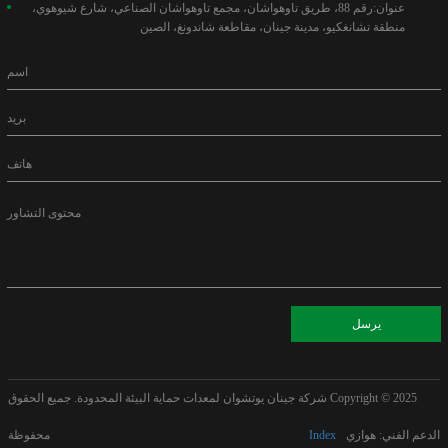
عنوان:
رقم 88، ​​طريق تاوهواشان، مجمع تاوهواشان الصناعي، شارع شيوهوي،
منطقة تشانغكيو، مدينة جينان، مقاطعة شاندونغ، الصين
اسم
بريد
هاتف
محتوى التشاور
يرسل
Copyright © 2025
شركة جينان يوتشوان لمعدات حماية البيئة المحدودة. جميع الحقوق
الدعم الفني: هوازي
Index
محفوظة