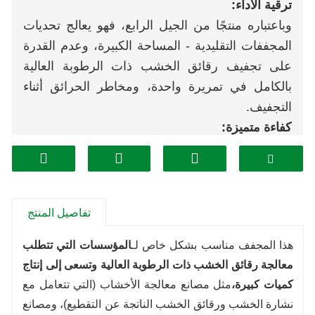
ترقية الأداء:
وباعتباره منتجًا من الجيل الرابع، فهو يعالج تحديات
المجففات التقليدية - المساحة الكبيرة، وعدم القدرة
على تجفيف رقائق الخشب ذات الرطوبة العالية
بالكامل في تمريرة واحدة، ومخاطر الحرائق أثناء
التجفيف.
كفاءة متميزة:
يحقق كفاءة حرارية تتجاوز 90% مع إنتاج ساعي
يتراوح من 8 إلى 10 أطنان، مما يوفر استهلاكًا أقل
للطاقة لإنتاج مكافئ.
ضمان الربح:
تفاصيل المنتج
تساعد كفاءتها العالية وتوفيرها للطاقة العملاء على
هذا المجفف مناسب بشكل خاص لـ
المؤسسات التي تتطلب
تحقيق أقصى قدر من الأرباح، مما يجعلها الخيار
معالجة رقائق الخشب ذات الرطوبة العالية وتسعى إلى إنتاج
الأمثل لتجفيف رقائق الخشب عالية الحجم وعالية
كميات كبيرة،
مثل مصانع معالجة الأخشاب (التي تتعامل مع
الرطوبة.
نشارة الخشب ورقائق الخشب الناتجة عن التقطيع)، ومصانع